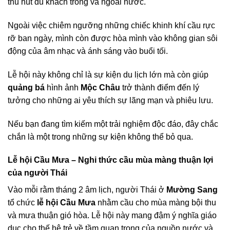
thu hút du khách trong và ngoài nước.
Ngoài việc chiêm ngưỡng những chiếc khinh khí cầu rực
rỡ ban ngày, mình còn được hòa mình vào không gian sôi
động của âm nhạc và ánh sáng vào buổi tối.
Lễ hội này không chỉ là sự kiện du lịch lớn mà còn giúp
quảng bá
hình ảnh
Mộc Châu
trở thành điểm đến lý
tưởng cho những ai yêu thích sự lãng mạn và phiêu lưu.
Nếu bạn đang tìm kiếm một trải nghiệm độc đáo, đây chắc
chắn là một trong những sự kiện không thể bỏ qua.
Lễ hội Cầu Mưa – Nghi thức cầu mùa màng thuận lợi
của người Thái
Vào mỗi rằm tháng 2 âm lịch, người Thái ở
Mường Sang
tổ chức
lễ hội Cầu Mưa
nhằm cầu cho mùa màng bội thu
và mưa thuận gió hòa. Lễ hội này mang đậm ý nghĩa giáo
dục cho thế hệ trẻ về tầm quan trọng của nguồn nước và