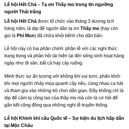
Lễ hội Hết Chá – Tạ ơn Thầy mo trong tín ngưỡng
người Thái trắng
Lễ hội Hết Chá
được tổ chức vào tháng 3 dương lịch
hàng năm, là dịp để người dân tạ ơn
Thầy mo
(hay còn
gọi là
Phí Mun
) đã chữa khỏi bệnh cho dân bản.
Lễ hội này có hai phần chính: phần lễ với các nghi thức
trang trọng và phần hội tái hiện lại đời sống sinh hoạt hàng
ngày như đi săn, bắt cá hay cày ruộng.
Mình thực sự ấn tượng với không khí vui tươi, phấn khởi
khi mọi người nhảy múa quanh cây nêu, cùng nhau ca hát
và tham gia vào những trò chơi dân gian. Đây không chỉ là
dịp để cảm tạ công lao của thầy mo mà còn là cơ hội để
gắn kết cộng đồng qua những nghi lễ truyền thống.
Lễ hội Khinh khí cầu Quốc tế – Sự kiện du lịch hấp dẫn
tại Mộc Châu