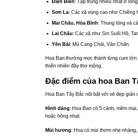
Điện Biên
: Tập trung nhiều nhất ở lò
Sơn La
: Các xã vùng cao như Chiềng 
Mai Châu, Hòa Bình
: Thung lũng và cá
Lai Châu
: Các xã như Sin Suối Hồ, T
Yên Bái
: Mù Cang Chải, Văn Chấn.
Hoa Ban thường mọc thành từng cụm lớn t
thiên nhiên đầy thơ mộng.
Đặc điểm của hoa Ban T
Hoa Ban Tây Bắc nổi bật với vẻ đẹp giản 
Hình dáng
: Hoa Ban có 5 cánh, mềm mại, 
hoặc hồng nhạt.
Mùi hương
: Hoa có mùi thơm nhẹ nhàng, 