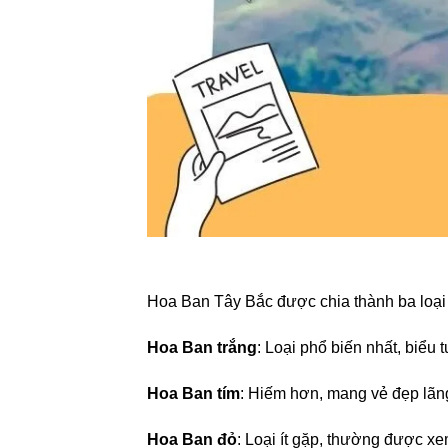
Hoa Ban Tây Bắc được chia thành ba loại 
Hoa Ban trắng
: Loại phổ biến nhất, biểu 
Hoa Ban tím
: Hiếm hơn, mang vẻ đẹp lãn
Hoa Ban đỏ
: Loại ít gặp, thường được x