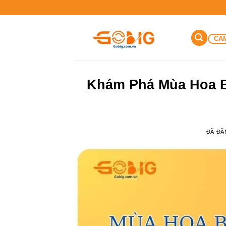
Chuyển
đến
nội
CẨ
dung
Khám Phá Mùa Hoa B
ĐÃ ĐĂ