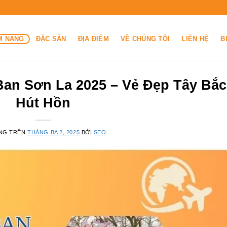
M NANG
ĐẶC SẢN
ĐỊA ĐIỂM
VỀ CHÚNG TÔI
LIÊN HỆ
B
an Sơn La 2025 – Vẻ Đẹp Tây Bắc
Hút Hồn
NG TRÊN
THÁNG BA 2, 2025
BỞI
SEO