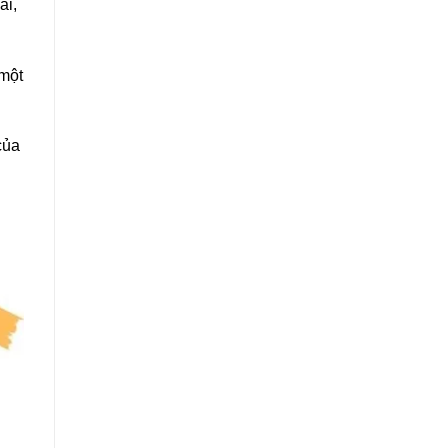
ái,
 một
của