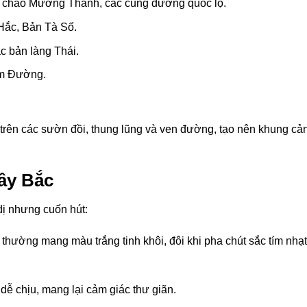
ng chảo Mường Thanh, các cung đường quốc lộ.
Hắc, Bản Tà Số.
c bản làng Thái.
am Đường.
rên các sườn đồi, thung lũng và ven đường, tạo nên khung cả
ây Bắc
dị nhưng cuốn hút:
thường mang màu trắng tinh khôi, đôi khi pha chút sắc tím nhạt
dễ chịu, mang lại cảm giác thư giãn.