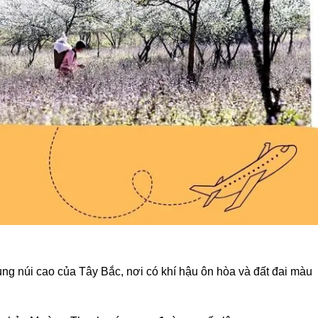
g núi cao của Tây Bắc, nơi có khí hậu ôn hòa và đất đai màu