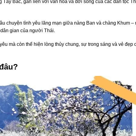
g Tây Bắc, gắn liền với văn hóa và đời sống của các dân tộc Th
 câu chuyện tình yêu lãng mạn giữa nàng Ban và chàng Khum –
 dân gian của người Thái.
yêu mà còn thể hiện lòng thủy chung, sự trong sáng và vẻ đẹp 
 đâu?