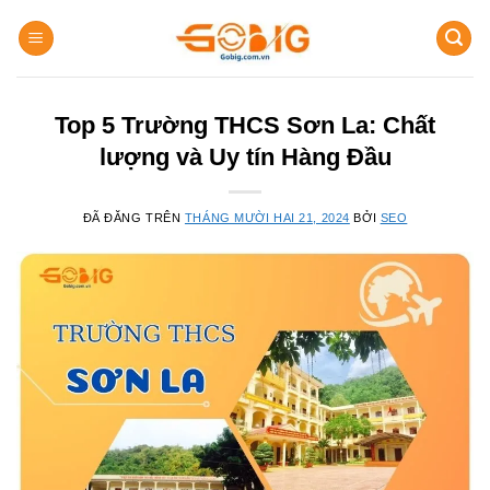
Chuyển
đến
nội
dung
Top 5 Trường THCS Sơn La: Chất
lượng và Uy tín Hàng Đầu
ĐÃ ĐĂNG TRÊN
THÁNG MƯỜI HAI 21, 2024
BỞI
SEO