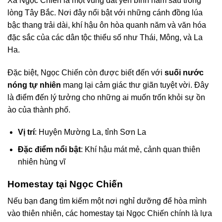
Xã Ngọc Chiến là một vùng đất yên bình nằm sâu trong
lòng Tây Bắc. Nơi đây nổi bật với những cánh đồng lúa
bậc thang trải dài, khí hậu ôn hòa quanh năm và văn hóa
đặc sắc của các dân tộc thiểu số như Thái, Mông, và La
Ha.
Đặc biệt, Ngọc Chiến còn được biết đến với
suối nước
nóng tự nhiên
mang lại cảm giác thư giãn tuyệt vời. Đây
là điểm đến lý tưởng cho những ai muốn trốn khỏi sự ồn
ào của thành phố.
Vị trí
: Huyện Mường La, tỉnh Sơn La
Đặc điểm nổi bật
: Khí hậu mát mẻ, cảnh quan thiên
nhiên hùng vĩ
Homestay tại Ngọc Chiến
Nếu bạn đang tìm kiếm một nơi nghỉ dưỡng để hòa mình
vào thiên nhiên, các homestay tại Ngọc Chiến chính là lựa